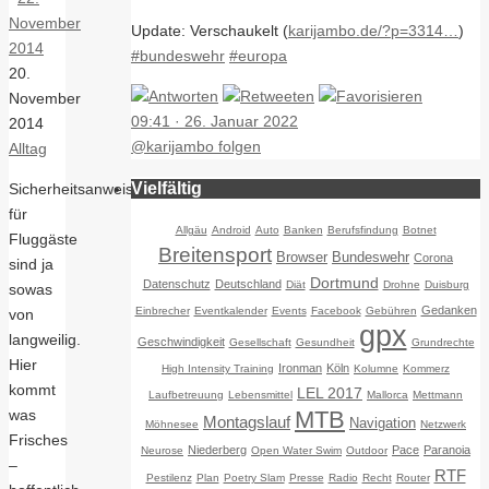
November
Update: Verschaukelt (
karijambo.de/?p=3314…
)
2014
#bundeswehr
#europa
20.
November
09:41 · 26. Januar 2022
2014
@karijambo folgen
Alltag
Vielfältig
Sicherheitsanweisungen
für
Allgäu
Android
Auto
Banken
Berufsfindung
Botnet
Fluggäste
Breitensport
Browser
Bundeswehr
Corona
sind ja
Dortmund
Datenschutz
Deutschland
Diät
Drohne
Duisburg
sowas
Gedanken
Einbrecher
Eventkalender
Events
Facebook
Gebühren
von
gpx
langweilig.
Geschwindigkeit
Gesellschaft
Gesundheit
Grundrechte
Hier
Ironman
Köln
High Intensity Training
Kolumne
Kommerz
kommt
LEL 2017
Laufbetreuung
Lebensmittel
Mallorca
Mettmann
was
MTB
Montagslauf
Navigation
Möhnesee
Netzwerk
Frisches
Niederberg
Pace
Paranoia
Neurose
Open Water Swim
Outdoor
–
RTF
Pestilenz
Plan
Poetry Slam
Presse
Radio
Recht
Router