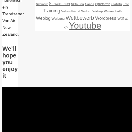
hoffentlich
Schwimmen
Sportarten
Schmerz
Skitouren
Sonos
Statistik
Tote
ein
Training
Volksstillstand
Walken
Waltrop
Warteschleife
Trendsetter.
Wettbewerb
Weblog
Wordpress
Werbung
Wülfrath
Von Air
Youtube
New
XP
Zealand.
We’ll
hope
you
enjoy
it