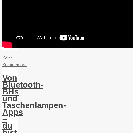
Keine
Kommentare
Von
Bluetooth-
BHs
und
Taschenlampen-
Apps
–
du
bist