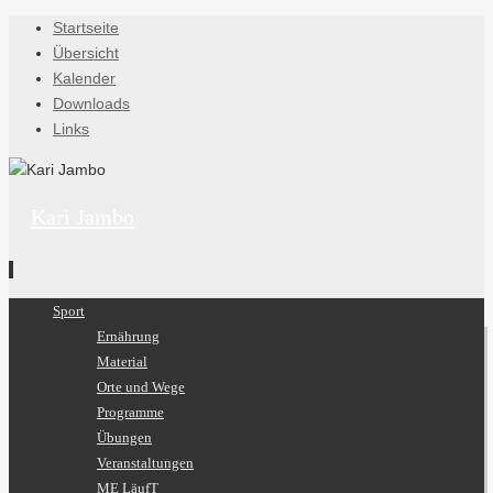
Startseite
Übersicht
Kalender
Downloads
Links
Kari Jambo
"Ich habe es wenigstens versucht, verdammt noch mal."
Zum
Sport
Inhalt
Ernährung
springen
Material
Orte und Wege
Programme
Übungen
Veranstaltungen
ME LäufT