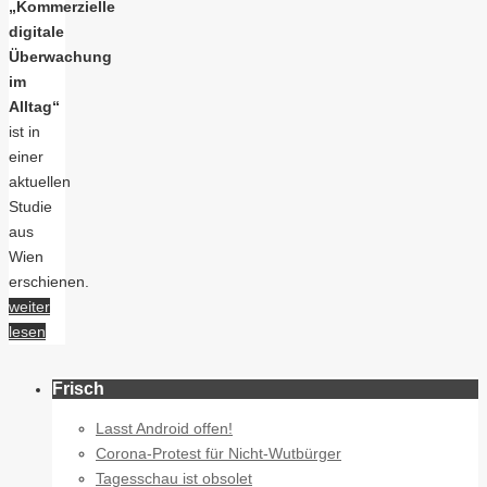
„Kommerzielle
digitale
Überwachung
im
Alltag“
ist in
einer
aktuellen
Studie
aus
Wien
erschienen.
weiter
lesen
Frisch
Lasst Android offen!
Corona-Protest für Nicht-Wutbürger
Tagesschau ist obsolet