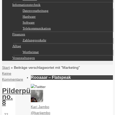
Informationstechnik
Datenverarbeitung
Hardware
Software
Telekommunikation
Finanzen
Zahlungsverkehr
Alltag
Wortheimat
Veranstaltungen
Start
»
Beiträge verschlagwortet mit "Marketing"
Keine
Rooaaar – Flatspeak
Kommentare
Pilderpücher
no.
8
Kari Jambo
@karijambo
22.