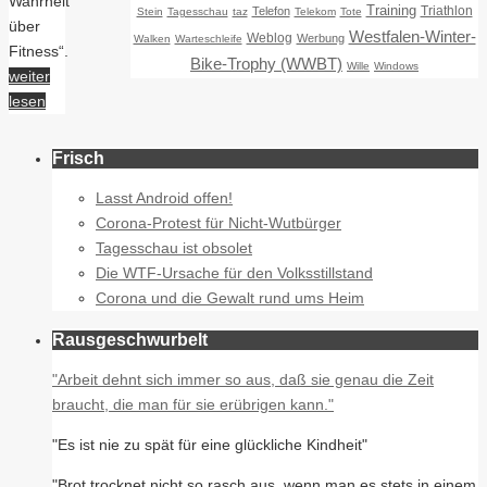
Wahrheit
Training
Triathlon
Telefon
Stein
Tagesschau
taz
Telekom
Tote
über
Westfalen-Winter-
Weblog
Werbung
Walken
Warteschleife
Fitness“.
Bike-Trophy (WWBT)
Wille
Windows
weiter
lesen
Frisch
Lasst Android offen!
Corona-Protest für Nicht-Wutbürger
Tagesschau ist obsolet
Die WTF-Ursache für den Volksstillstand
Corona und die Gewalt rund ums Heim
Rausgeschwurbelt
"Arbeit dehnt sich immer so aus, daß sie genau die Zeit
braucht, die man für sie erübrigen kann."
"Es ist nie zu spät für eine glückliche Kindheit"
"Brot trocknet nicht so rasch aus, wenn man es stets in einem