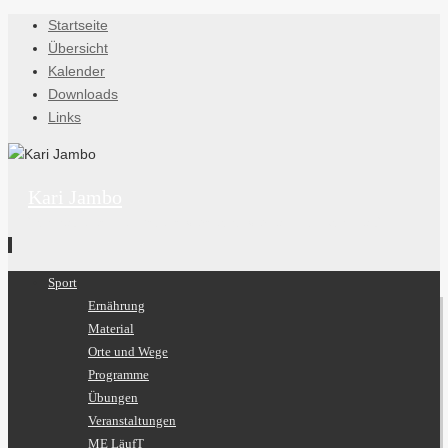
Startseite
Übersicht
Kalender
Downloads
Links
Kari Jambo
"Ich habe es wenigstens versucht, verdammt noch mal."
Zum
Sport
Inhalt
Ernährung
springen
Material
Orte und Wege
Programme
Übungen
Veranstaltungen
ME LäufT