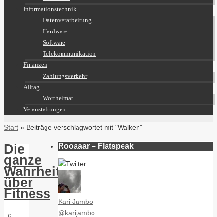
Informationstechnik
Datenverarbeitung
Hardware
Software
Telekommunikation
Finanzen
Zahlungsverkehr
Alltag
Wortheimat
Veranstaltungen
Start
»
Beiträge verschlagwortet mit "Walken"
Rooaaar – Flatspeak
Die
ganze
Wahrheit
über
Fitness
Kari Jambo
@karijambo
6.