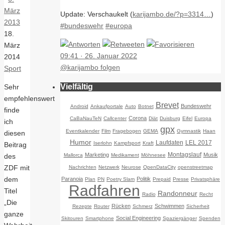
März
Update: Verschaukelt (
karijambo.de/?p=3314…
)
2013
#bundeswehr
#europa
18.
März
09:41 · 26. Januar 2022
2014
@karijambo folgen
Sport
Vielfältig
Sehr
empfehlenswert
Brevet
Bundeswehr
Android
Ankaufportale
Auto
Botnet
finde
Corona
CaBaNauTeN
Callcenter
Diät
Duisburg
Eifel
Europa
ich
gpx
Eventkalender
Film
Fragebogen
GEMA
Gymnastik
Haan
diesen
Humor
Laufdaten
LEL 2017
Iserlohn
Kampfsport
Kraft
Beitrag
Montagslauf
Marketing
Musik
des
Mallorca
Medikament
Möhnesee
ZDF mit
Nachrichten
Netzwerk
Neurose
OpenDataCity
openstreetmap
dem
Paranoia
Politik
Plan
PN
Poetry Slam
Prepaid
Presse
Privatsphäre
Radfahren
Titel
Randonneur
Radio
Recht
„Die
Rücken
Schwimmen
Rezepte
Router
Schmerz
Sicherheit
ganze
Social Engineering
Skitouren
Smartphone
Spaziergänger
Spenden